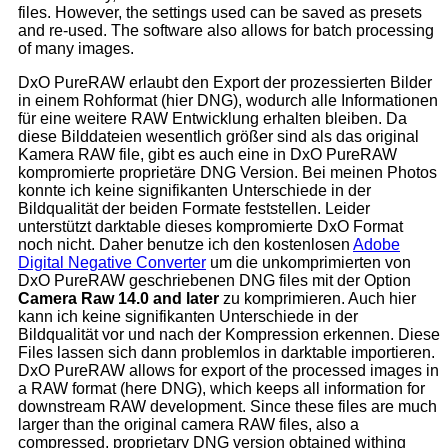
files. However, the settings used can be saved as presets
and re-used. The software also allows for batch processing
of many images.
DxO PureRAW erlaubt den Export der prozessierten Bilder
in einem Rohformat (hier DNG), wodurch alle Informationen
für eine weitere RAW Entwicklung erhalten bleiben. Da
diese Bilddateien wesentlich größer sind als das original
Kamera RAW file, gibt es auch eine in DxO PureRAW
kompromierte proprietäre DNG Version. Bei meinen Photos
konnte ich keine signifikanten Unterschiede in der
Bildqualität der beiden Formate feststellen. Leider
unterstützt darktable dieses kompromierte DxO Format
noch nicht. Daher benutze ich den kostenlosen
Adobe
Digital Negative Converter
um die unkomprimierten von
DxO PureRAW geschriebenen DNG files mit der Option
Camera Raw 14.0 and later
zu komprimieren. Auch hier
kann ich keine signifikanten Unterschiede in der
Bildqualität vor und nach der Kompression erkennen. Diese
Files lassen sich dann problemlos in darktable importieren.
DxO PureRAW allows for export of the processed images in
a RAW format (here DNG), which keeps all information for
downstream RAW development. Since these files are much
larger than the original camera RAW files, also a
compressed, proprietary DNG version obtained withing