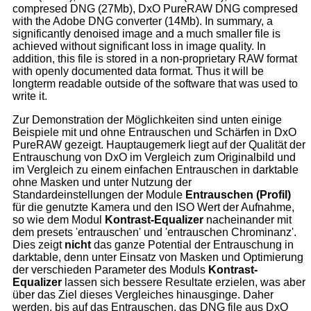
compresed DNG (27Mb), DxO PureRAW DNG compresed
with the Adobe DNG converter (14Mb). In summary, a
significantly denoised image and a much smaller file is
achieved without significant loss in image quality. In
addition, this file is stored in a non-proprietary RAW format
with openly documented data format. Thus it will be
longterm readable outside of the software that was used to
write it.
Zur Demonstration der Möglichkeiten sind unten einige
Beispiele mit und ohne Entrauschen und Schärfen in DxO
PureRAW gezeigt. Hauptaugemerk liegt auf der Qualität der
Entrauschung von DxO im Vergleich zum Originalbild und
im Vergleich zu einem einfachen Entrauschen in darktable
ohne Masken und unter Nutzung der
Standardeinstellungen der Module
Entrauschen (Profil)
für die genutzte Kamera und den ISO Wert der Aufnahme,
so wie dem Modul
Kontrast-Equalizer
nacheinander mit
dem presets 'entrauschen' und 'entrauschen Chrominanz'.
Dies zeigt
nicht
das ganze Potential der Entrauschung in
darktable, denn unter Einsatz von Masken und Optimierung
der verschieden Parameter des Moduls
Kontrast-
Equalizer
lassen sich bessere Resultate erzielen, was aber
über das Ziel dieses Vergleiches hinausginge. Daher
werden, bis auf das Entrauschen, das DNG file aus DxO