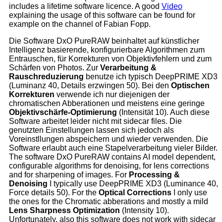
includes a lifetime software licence. A good
Video
explaining the usage of this software can be found for
example on the channel of Fabian Fopp.
Die Software DxO PureRAW beinhaltet auf künstlicher
Intelligenz basierende, konfigurierbare Algorithmen zum
Entrauschen, für Korrekturen von Objektivfehlern und zum
Schärfen von Photos. Zur
Verarbeitung &
Rauschreduzierung
benutze ich typisch DeepPRIME XD3
(Luminanz 40, Details erzwingen 50). Bei den
Optischen
Korrekturen
verwende ich nur diejenigen der
chromatischen Abberationen und meistens eine geringe
Objektivschärfe-Optimierung
(Intensität 10). Auch diese
Software arbeitet leider nicht mit sidecar files. Die
genutzten Einstellungen lassen sich jedoch als
Voreinstllungen abspeichern und wieder verwenden. Die
Software erlaubt auch eine Stapelverarbeitung vieler Bilder.
The software DxO PureRAW contains AI model dependent,
configurable algorithms for denoising, for lens corrections
and for sharpening of images. For
Processing &
Denoising
I typically use DeepPRIME XD3 (Luminance 40,
Force details 50). For the
Optical Corrections
I only use
the ones for the Chromatic abberations and mostly a mild
Lens Sharpness Optimization
(Intensity 10).
Unfortunately, also this software does not work with sidecar