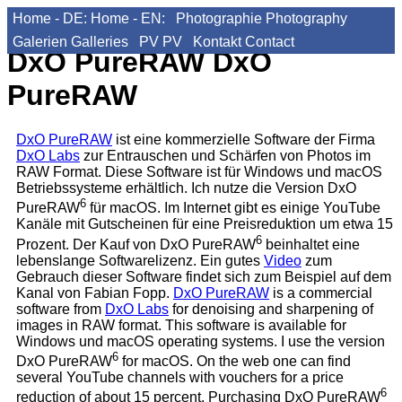
Home - DE:
Home - EN:
Photographie
Photography
Galerien
Galleries
PV
PV
Kontakt
Contact
DxO PureRAW
DxO
PureRAW
DxO PureRAW
ist eine kommerzielle Software der Firma
DxO Labs
zur Entrauschen und Schärfen von Photos im
RAW Format. Diese Software ist für Windows und macOS
Betriebssysteme erhältlich. Ich nutze die Version DxO
6
PureRAW
für macOS. Im Internet gibt es einige YouTube
Kanäle mit Gutscheinen für eine Preisreduktion um etwa 15
6
Prozent. Der Kauf von DxO PureRAW
beinhaltet eine
lebenslange Softwarelizenz. Ein gutes
Video
zum
Gebrauch dieser Software findet sich zum Beispiel auf dem
Kanal von Fabian Fopp.
DxO PureRAW
is a commercial
software from
DxO Labs
for denoising and sharpening of
images in RAW format. This software is available for
Windows und macOS operating systems. I use the version
6
DxO PureRAW
for macOS. On the web one can find
several YouTube channels with vouchers for a price
6
reduction of about 15 percent. Purchasing DxO PureRAW