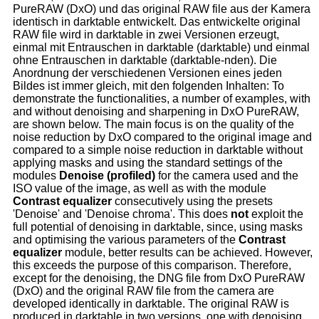
PureRAW (DxO) und das original RAW file aus der Kamera
identisch in darktable entwickelt. Das entwickelte original
RAW file wird in darktable in zwei Versionen erzeugt,
einmal mit Entrauschen in darktable (darktable) und einmal
ohne Entrauschen in darktable (darktable-nden). Die
Anordnung der verschiedenen Versionen eines jeden
Bildes ist immer gleich, mit den folgenden Inhalten:
To
demonstrate the functionalities, a number of examples, with
and without denoising and sharpening in DxO PureRAW,
are shown below. The main focus is on the quality of the
noise reduction by DxO compared to the original image and
compared to a simple noise reduction in darktable without
applying masks and using the standard settings of the
modules
Denoise (profiled)
for the camera used and the
ISO value of the image, as well as with the module
Contrast equalizer
consecutively using the presets
'Denoise' and 'Denoise chroma'. This does
not
exploit the
full potential of denoising in darktable, since, using masks
and optimising the various parameters of the
Contrast
equalizer
module, better results can be achieved. However,
this exceeds the purpose of this comparison. Therefore,
except for the denoising, the DNG file from DxO PureRAW
(DxO) and the original RAW file from the camera are
developed identically in darktable. The original RAW is
produced in darktable in two versions, one with denoising