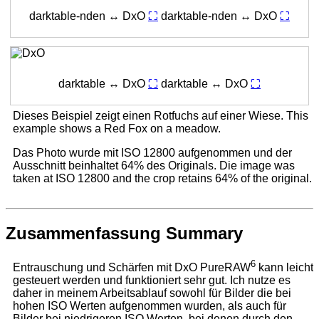
darktable-nden ↔ DxO
⛶
darktable-nden ↔ DxO
⛶
darktable ↔ DxO
⛶
darktable ↔ DxO
⛶
Dieses Beispiel zeigt einen Rotfuchs auf einer Wiese.
This
example shows a Red Fox on a meadow.
Das Photo wurde mit ISO 12800 aufgenommen und der
Ausschnitt beinhaltet 64% des Originals.
Die image was
taken at ISO 12800 and the crop retains 64% of the original.
Zusammenfassung
Summary
6
Entrauschung und Schärfen mit DxO PureRAW
kann leicht
gesteuert werden und funktioniert sehr gut. Ich nutze es
daher in meinem Arbeitsablauf sowohl für Bilder die bei
hohen ISO Werten aufgenommen wurden, als auch für
Bilder bei niedrigeren ISO Werten, bei denen durch den