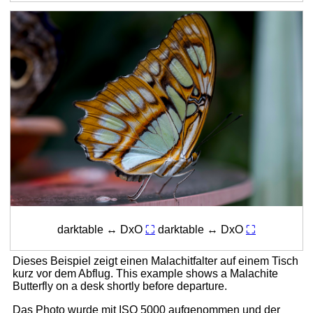
darktable ↔ DxO
⛶
darktable ↔ DxO
⛶
Dieses Beispiel zeigt einen Malachitfalter auf einem Tisch
kurz vor dem Abflug.
This example shows a Malachite
Butterfly on a desk shortly before departure.
Das Photo wurde mit ISO 5000 aufgenommen und der