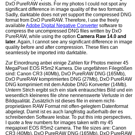
DxO PureRAW exists. For my photos I could not spot any
significant difference in image quality of the two formats.
Sadly, darktable does not yet support the compressed DNG
format from DxO PureRAW. Therefore, I use the freely
available
Adobe Digital Negative Converter
software to
compress the uncompressed DNG files written by DxO
PureRAW, while using the option
Camera Raw 14.0 and
later
. Again, I cannot see any significant difference in image
quality before and after compression. These files can
seamlessly be imported into darktable.
Zur Einordnung anbei einige Zahlen für Photos meiner 45
MegaPixel EOS R5m2 Kamera. Die ungefähren Filegrößen
sind: Canon CR3 (40Mb), DxO PureRAW DNG (165Mb),
DxO PureRAW komprimiertes DNG (27Mb), DxO PureRAW
DNG komprimiert mit dem Adobe DNG Konverter (14Mb).
Unterm Strich ergibt sich ein stark entrauschtes Bild und ein
wesentlich kleineres file ohne nennenswerte Verluste in der
Bildqualität. Zusätzlich ist dieses file in einem nicht-
proprietären RAW Format mit offen-gelegtem Datenformat
abgelegt. Damit ist es auch langfristig außerhalb der es
schreibenden Software lesbar.
To put this into perspectives,
I quote a few numbers for images taken with my 45
megapixel EOS R5m2 camera. The file sizes are: Canon
CR3 (40Mb), DxO PureRAW DNG (165Mb), DxO PureRAW