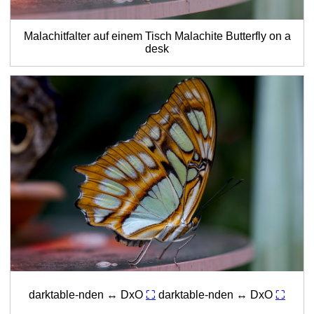
Malachitfalter auf einem Tisch
Malachite Butterfly on a
desk
darktable-nden ↔ DxO
⛶
darktable-nden ↔ DxO
⛶