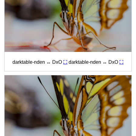
darktable-nden ↔ DxO
⛶
darktable-nden ↔ DxO
⛶