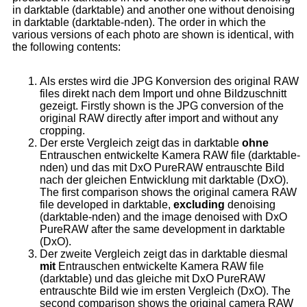
in darktable (darktable) and another one without denoising
in darktable (darktable-nden). The order in which the
various versions of each photo are shown is identical, with
the following contents:
Als erstes wird die JPG Konversion des original RAW
files direkt nach dem Import und ohne Bildzuschnitt
gezeigt.
Firstly shown is the JPG conversion of the
original RAW directly after import and without any
cropping.
Der erste Vergleich zeigt das in darktable
ohne
Entrauschen entwickelte Kamera RAW file (darktable-
nden) und das mit DxO PureRAW entrauschte Bild
nach der gleichen Entwicklung mit darktable (DxO).
The first comparison shows the original camera RAW
file developed in darktable,
excluding
denoising
(darktable-nden) and the image denoised with DxO
PureRAW after the same development in darktable
(DxO).
Der zweite Vergleich zeigt das in darktable diesmal
mit
Entrauschen entwickelte Kamera RAW file
(darktable) und das gleiche mit DxO PureRAW
entrauschte Bild wie im ersten Vergleich (DxO).
The
second comparison shows the original camera RAW