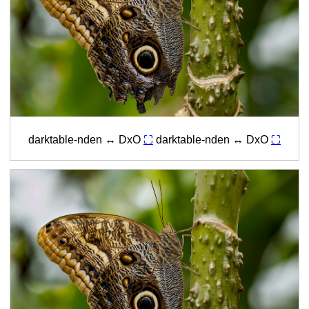
darktable-nden ↔ DxO
⛶
darktable-nden ↔ DxO
⛶