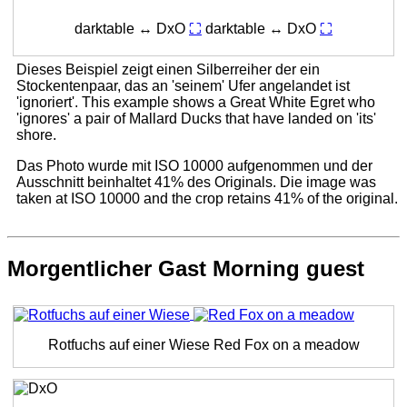
darktable ↔ DxO
⛶
darktable ↔ DxO
⛶
Dieses Beispiel zeigt einen Silberreiher der ein
Stockentenpaar, das an 'seinem' Ufer angelandet ist
'ignoriert'.
This example shows a Great White Egret who
'ignores' a pair of Mallard Ducks that have landed on 'its'
shore.
Das Photo wurde mit ISO 10000 aufgenommen und der
Ausschnitt beinhaltet 41% des Originals.
Die image was
taken at ISO 10000 and the crop retains 41% of the original.
Morgentlicher Gast
Morning guest
Rotfuchs auf einer Wiese
Red Fox on a meadow