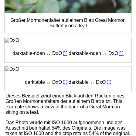
Großer Mormonenfalter auf einem Blatt
Great Mormon
Butterfly on a leaf
darktable-nden ↔ DxO
⛶
darktable-nden ↔ DxO
⛶
darktable ↔ DxO
⛶
darktable ↔ DxO
⛶
Dieses Beispiel zeigt einen Blick auf den Rücken eines
Großen Mormonenfalters der auf einem Blatt sitzt.
This
example shows a view of the back of a Great Mormon
sitting on a leaf.
Das Photo wurde mit ISO 1600 aufgenommen und der
Ausschnitt beinhaltet 54% des Originals.
Die image was
taken at ISO 1600 and the crop retains 54% of the original.