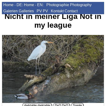
Home - DE:
Home - EN:
Photographie
Photography
Galerien
Galleries
PV
PV
Kontakt
Contact
Nicht in meiner Liga
Not in
my league
darktable
darktable
DxO
DxO
Toggle