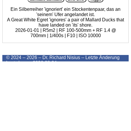
Ein Silberreiher 'ignoriert' ein Stockentenpaar, das an
'seinem' Ufer angelandet ist.
A Great White Egret 'ignores' a pair of Mallard Ducks that
have landed on 'its' shore.
2026-01-01 | R5m2 | RF 100-500mm + RF 1.4 @
700mm | 1/400s | F10 | ISO 10000
© 2024 -- 2026 -- Dr. Richard Nisius --
Letzte Änderung
Last change
2026-08-04