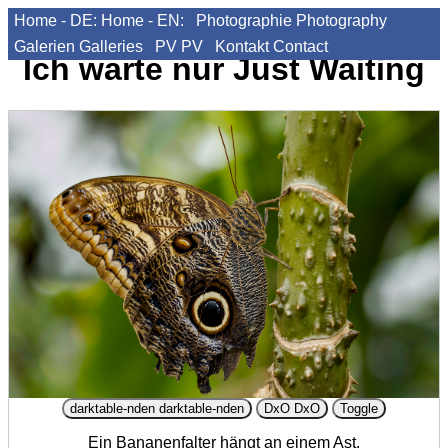
Home - DE:
Home - EN:
Photographie
Photography
Galerien
Galleries
PV
PV
Kontakt
Contact
Ich warte nur
Just Waiting
darktable-nden
darktable-nden
DxO
DxO
Toggle
Ein Bananenfalter hängt an einem Ast.