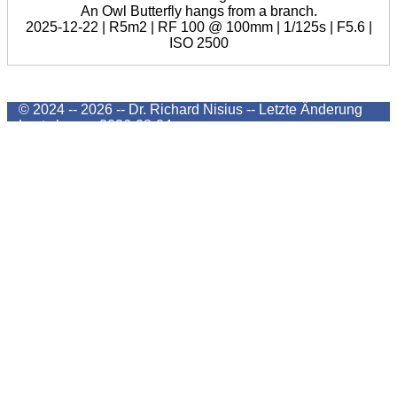
An Owl Butterfly hangs from a branch.
2025-12-22 | R5m2 | RF 100 @ 100mm | 1/125s | F5.6 |
ISO 2500
© 2024 -- 2026 -- Dr. Richard Nisius --
Letzte Änderung
Last change
2026-08-04