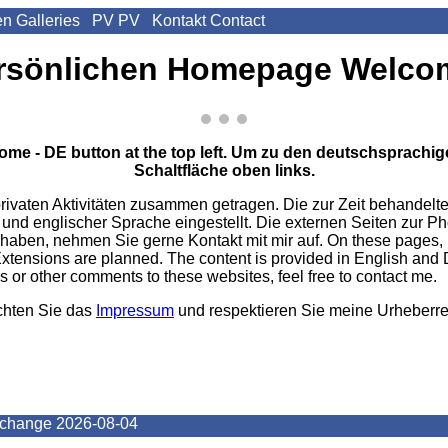
en
Galleries
PV
PV
Kontakt
Contact
ersönlichen Homepage
Welcom
me - DE button at the top left.
Um zu den deutschsprachigen
Schaltfläche oben links.
privaten Aktivitäten zusammen getragen. Die zur Zeit behandel
und englischer Sprache eingestellt. Die externen Seiten zur Pho
aben, nehmen Sie gerne Kontakt mit mir auf.
On these pages, I
Extensions are planned. The content is provided in English and 
or other comments to these websites, feel free to contact me.
chten Sie das
Impressum
und respektieren Sie meine Urheberr
 change
2026-08-04