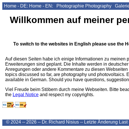
Home - DE:
Home - EN:
Photographie
Photography
Galeri
Willkommen auf meiner p
To switch to the websites in English please use the Ho
Auf diesen Seiten habe ich einige Informationen zu meinen 
Erweiterungen sind geplant. Die Inhalte werden in deutscher 
Anregungen oder andere Kommentare zu diesen Webseiten h
topics discussed so far, are photography und photovoltaics. 
available in German. Should you have questions, suggestions 
Viel Freude beim Stöbern durch meine Webseiten. Bitte bea
the
Legal Notice
and respect my copyrights.
© 2024 -- 2026 -- Dr. Richard Nisius --
Letzte Änderung
Last