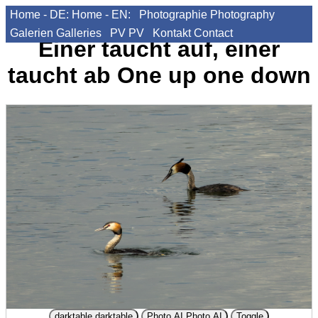
Home - DE:
Home - EN:
Photographie
Photography
Galerien
Galleries
PV
PV
Kontakt
Contact
Einer taucht auf, einer
taucht ab
One up one down
darktable
darktable
Photo AI
Photo AI
Toggle