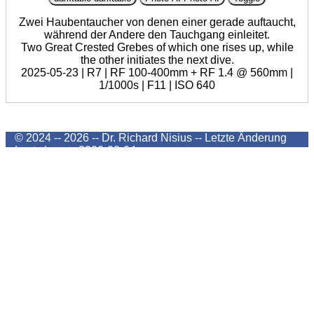
Zwei Haubentaucher von denen einer gerade auftaucht,
während der Andere den Tauchgang einleitet.
Two Great Crested Grebes of which one rises up, while
the other initiates the next dive.
2025-05-23 | R7 | RF 100-400mm + RF 1.4 @ 560mm |
1/1000s | F11 | ISO 640
© 2024 -- 2026 -- Dr. Richard Nisius --
Letzte Änderung
Last change
2026-08-04