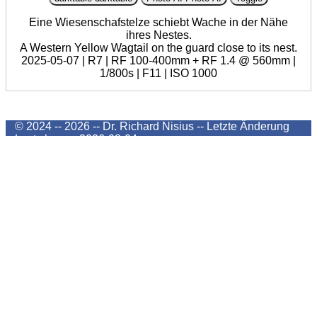
Eine Wiesenschafstelze schiebt Wache in der Nähe
ihres Nestes.
A Western Yellow Wagtail on the guard close to its nest.
2025-05-07 | R7 | RF 100-400mm + RF 1.4 @ 560mm |
1/800s | F11 | ISO 1000
© 2024 -- 2026 -- Dr. Richard Nisius --
Letzte Änderung
Last change
2026-08-04