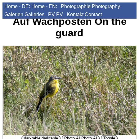
Home - DE:
Home - EN:
Photographie
Photography
Galerien
Galleries
PV
PV
Kontakt
Contact
Auf Wachposten
On the
guard
darktable
darktable
Photo AI
Photo AI
Toggle