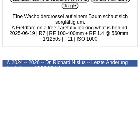
Toggle
Eine Wacholderdrossel auf einem Baum schaut sich
sorgfältig um.
A Fieldfare on a tree carefully looking what is behind.
2025-06-19 | R7 | RF 100-400mm + RF 1.4 @ 560mm |
1/1250s | F11 | ISO 1000
© 2024 -- 2026 -- Dr. Richard Nisius --
Letzte Änderung
Last change
2026-08-04