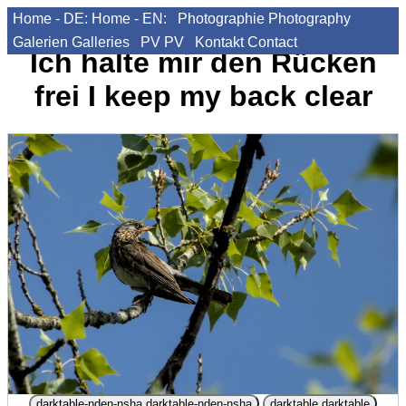
Home - DE:
Home - EN:
Photographie
Photography
Galerien
Galleries
PV
PV
Kontakt
Contact
Ich halte mir den Rücken
frei
I keep my back clear
darktable-nden-nsha
darktable-nden-nsha
darktable
darktable