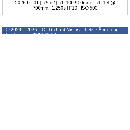
2026-01-31 | R5m2 | RF 100-500mm + RF 1.4 @
700mm | 1/250s | F10 | ISO 500
© 2024 -- 2026 -- Dr. Richard Nisius --
Letzte Änderung
Last change
2026-08-04