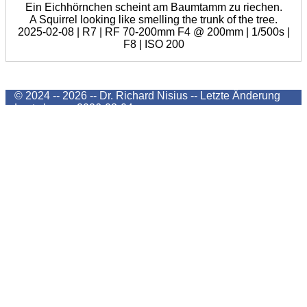
Ein Eichhörnchen scheint am Baumtamm zu riechen.
A Squirrel looking like smelling the trunk of the tree.
2025-02-08 | R7 | RF 70-200mm F4 @ 200mm | 1/500s |
F8 | ISO 200
© 2024 -- 2026 -- Dr. Richard Nisius --
Letzte Änderung
Last change
2026-08-04