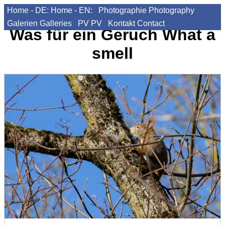
Home - DE:
Home - EN:
Photographie
Photography
Galerien
Galleries
PV
PV
Kontakt
Contact
Was für ein Geruch
What a
smell