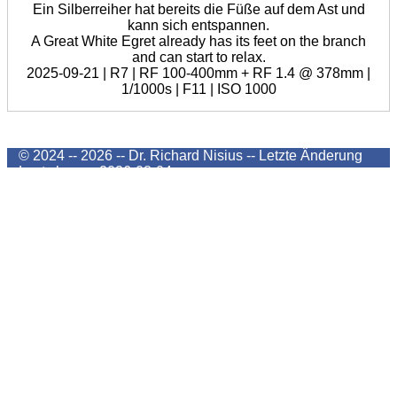
Ein Silberreiher hat bereits die Füße auf dem Ast und
kann sich entspannen.
A Great White Egret already has its feet on the branch
and can start to relax.
2025-09-21 | R7 | RF 100-400mm + RF 1.4 @ 378mm |
1/1000s | F11 | ISO 1000
© 2024 -- 2026 -- Dr. Richard Nisius --
Letzte Änderung
Last change
2026-08-04