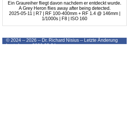
Ein Graureiher fliegt davon nachdem er entdeckt wurde.
A Grey Heron flies away after being detected.
2025-05-11 | R7 | RF 100-400mm + RF 1.4 @ 146mm |
1/1000s | F8 | ISO 160
© 2024 -- 2026 -- Dr. Richard Nisius --
Letzte Änderung
Last change
2026-08-04