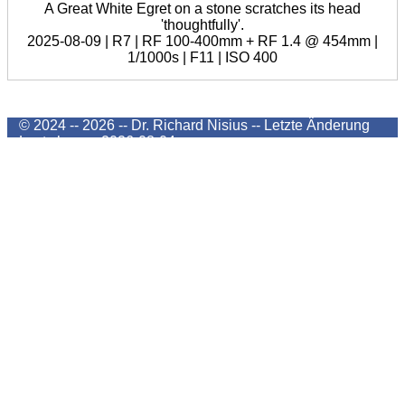
A Great White Egret on a stone scratches its head
'thoughtfully'.
2025-08-09 | R7 | RF 100-400mm + RF 1.4 @ 454mm |
1/1000s | F11 | ISO 400
© 2024 -- 2026 -- Dr. Richard Nisius --
Letzte Änderung
Last change
2026-08-04