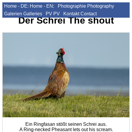
Home - DE:
Home - EN:
Photographie
Photography
Galerien
Galleries
PV
PV
Kontakt
Contact
Der Schrei
The shout
Ein Ringfasan stößt seinen Schrei aus.
A Ring-necked Pheasant lets out his scream.