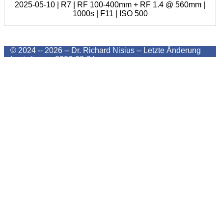
2025-05-10 | R7 | RF 100-400mm + RF 1.4 @ 560mm |
1000s | F11 | ISO 500
© 2024 -- 2026 -- Dr. Richard Nisius --
Letzte Änderung
Last change
2026-08-04