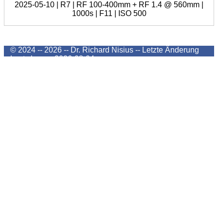
2025-05-10 | R7 | RF 100-400mm + RF 1.4 @ 560mm |
1000s | F11 | ISO 500
© 2024 -- 2026 -- Dr. Richard Nisius --
Letzte Änderung
Last change
2026-08-04