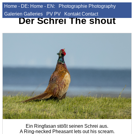
Home - DE:
Home - EN:
Photographie
Photography
Galerien
Galleries
PV
PV
Kontakt
Contact
Der Schrei
The shout
Ein Ringfasan stößt seinen Schrei aus.
A Ring-necked Pheasant lets out his scream.