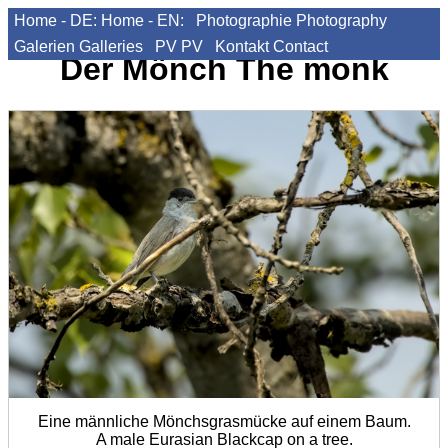
Home - DE:
Home - EN:
Photographie
Photography
Galerien
Galleries
PV
PV
Kontakt
Contact
Der Mönch
The monk
Eine männliche Mönchsgrasmücke auf einem Baum.
A male Eurasian Blackcap on a tree.