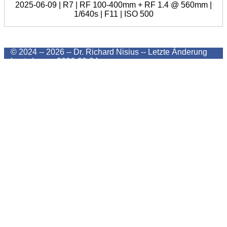
2025-06-09 | R7 | RF 100-400mm + RF 1.4 @ 560mm |
1/640s | F11 | ISO 500
© 2024 -- 2026 -- Dr. Richard Nisius --
Letzte Änderung
Last change
2026-08-04