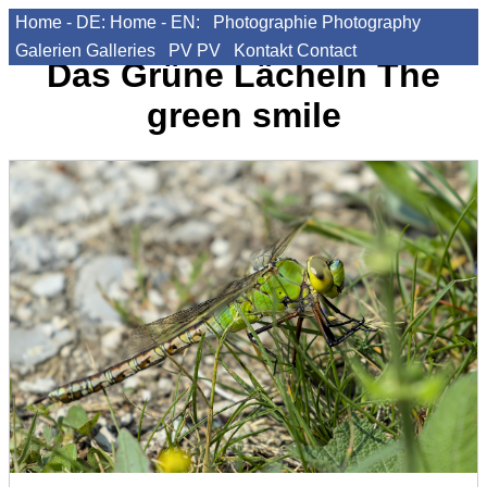
Home - DE:
Home - EN:
Photographie
Photography
Galerien
Galleries
PV
PV
Kontakt
Contact
Das Grüne Lächeln
The
green smile