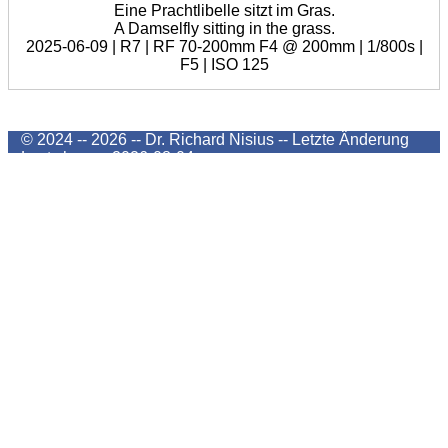
Eine Prachtlibelle sitzt im Gras.
A Damselfly sitting in the grass.
2025-06-09 | R7 | RF 70-200mm F4 @ 200mm | 1/800s |
F5 | ISO 125
© 2024 -- 2026 -- Dr. Richard Nisius --
Letzte Änderung
Last change
2026-08-04