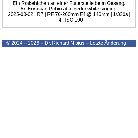
Ein Rotkehlchen an einer Futterstelle beim Gesang.
An Eurasian Robin at a feeder while singing.
2025-03-02 | R7 | RF 70-200mm F4 @ 146mm | 1/320s |
F4 | ISO 100
© 2024 -- 2026 -- Dr. Richard Nisius --
Letzte Änderung
Last change
2026-08-04