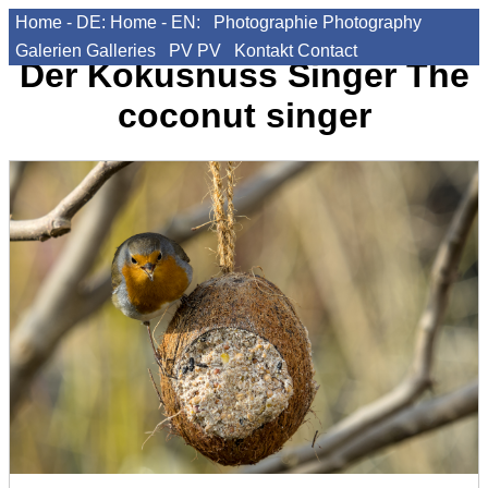
Home - DE:
Home - EN:
Photographie
Photography
Galerien
Galleries
PV
PV
Kontakt
Contact
Der Kokusnuss Singer
The
coconut singer