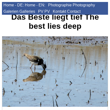
Home - DE:
Home - EN:
Photographie
Photography
Galerien
Galleries
PV
PV
Kontakt
Contact
Das Beste liegt tief
The
best lies deep