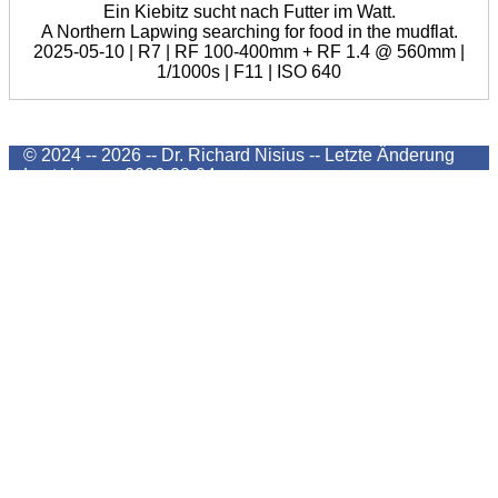
Ein Kiebitz sucht nach Futter im Watt.
A Northern Lapwing searching for food in the mudflat.
2025-05-10 | R7 | RF 100-400mm + RF 1.4 @ 560mm |
1/1000s | F11 | ISO 640
© 2024 -- 2026 -- Dr. Richard Nisius --
Letzte Änderung
Last change
2026-08-04