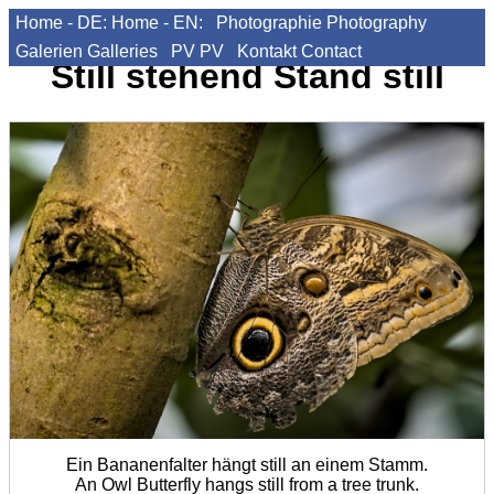
Home - DE:
Home - EN:
Photographie
Photography
Galerien
Galleries
PV
PV
Kontakt
Contact
Still stehend
Stand still
Ein Bananenfalter hängt still an einem Stamm.
An Owl Butterfly hangs still from a tree trunk.