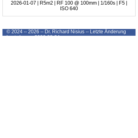
2026-01-07 | R5m2 | RF 100 @ 100mm | 1/160s | F5 |
ISO 640
© 2024 -- 2026 -- Dr. Richard Nisius --
Letzte Änderung
Last change
2026-08-04