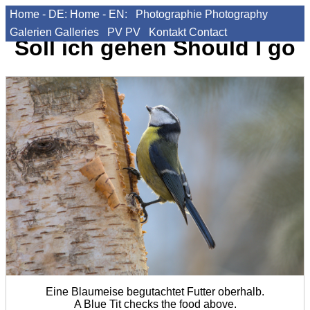
Home - DE:
Home - EN:
Photographie
Photography
Galerien
Galleries
PV
PV
Kontakt
Contact
Soll ich gehen
Should I go
Eine Blaumeise begutachtet Futter oberhalb.
A Blue Tit checks the food above.