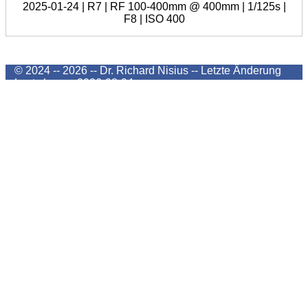
2025-01-24 | R7 | RF 100-400mm @ 400mm | 1/125s |
F8 | ISO 400
© 2024 -- 2026 -- Dr. Richard Nisius --
Letzte Änderung
Last change
2026-08-04