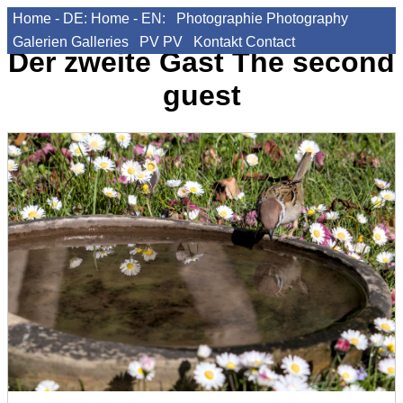
Home - DE:
Home - EN:
Photographie
Photography
Galerien
Galleries
PV
PV
Kontakt
Contact
Der zweite Gast
The second
guest