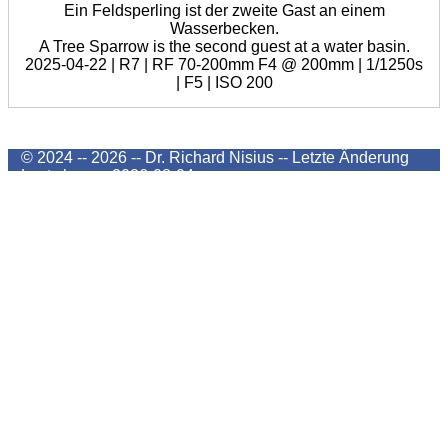
Ein Feldsperling ist der zweite Gast an einem
Wasserbecken.
A Tree Sparrow is the second guest at a water basin.
2025-04-22 | R7 | RF 70-200mm F4 @ 200mm | 1/1250s
| F5 | ISO 200
© 2024 -- 2026 -- Dr. Richard Nisius --
Letzte Änderung
Last change
2026-08-04