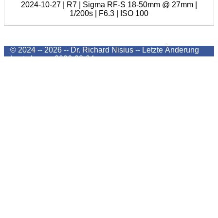
2024-10-27 | R7 | Sigma RF-S 18-50mm @ 27mm |
1/200s | F6.3 | ISO 100
© 2024 -- 2026 -- Dr. Richard Nisius --
Letzte Änderung
Last change
2026-08-04