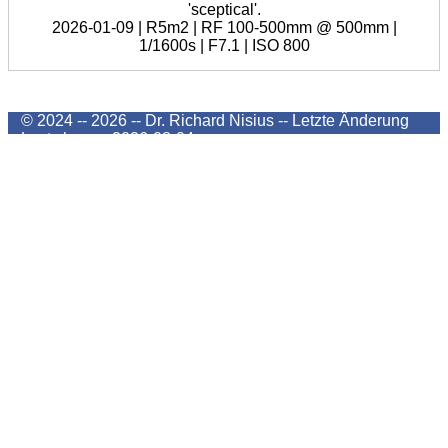
'sceptical'.
2026-01-09 | R5m2 | RF 100-500mm @ 500mm |
1/1600s | F7.1 | ISO 800
© 2024 -- 2026 -- Dr. Richard Nisius --
Letzte Änderung
Last change
2026-08-04