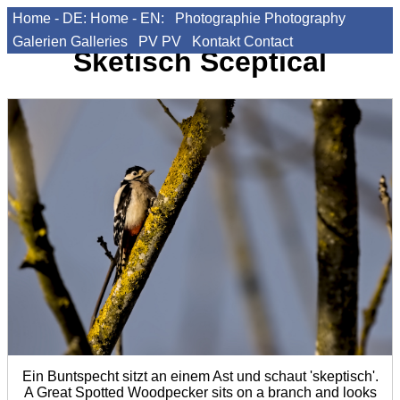
Home - DE:
Home - EN:
Photographie
Photography
Galerien
Galleries
PV
PV
Kontakt
Contact
Sketisch
Sceptical
Ein Buntspecht sitzt an einem Ast und schaut 'skeptisch'.
A Great Spotted Woodpecker sits on a branch and looks