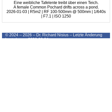
Eine weibliche Tafelente treibt über einen Teich.
A female Common Pochard drifts across a pond.
2026-01-03 | R5m2 | RF 100-500mm @ 500mm | 1/640s
| F7.1 | ISO 1250
© 2024 -- 2026 -- Dr. Richard Nisius --
Letzte Änderung
Last change
2026-08-04