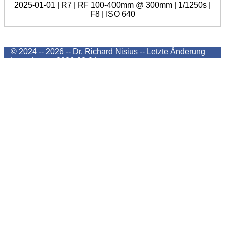
2025-01-01 | R7 | RF 100-400mm @ 300mm | 1/1250s |
F8 | ISO 640
© 2024 -- 2026 -- Dr. Richard Nisius --
Letzte Änderung
Last change
2026-08-04