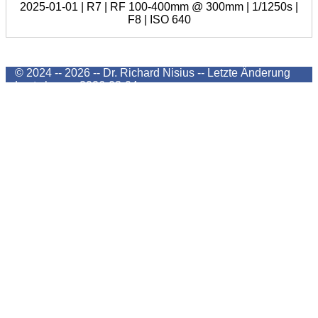
2025-01-01 | R7 | RF 100-400mm @ 300mm | 1/1250s |
F8 | ISO 640
© 2024 -- 2026 -- Dr. Richard Nisius --
Letzte Änderung
Last change
2026-08-04