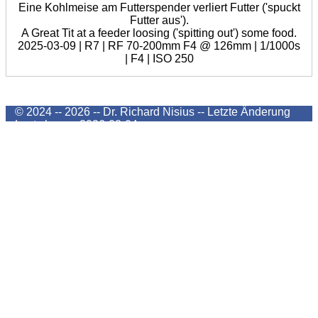
Eine Kohlmeise am Futterspender verliert Futter ('spuckt
Futter aus').
A Great Tit at a feeder loosing ('spitting out') some food.
2025-03-09 | R7 | RF 70-200mm F4 @ 126mm | 1/1000s
| F4 | ISO 250
© 2024 -- 2026 -- Dr. Richard Nisius --
Letzte Änderung
Last change
2026-08-04