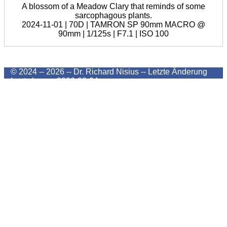
A blossom of a Meadow Clary that reminds of some
sarcophagous plants.
2024-11-01 | 70D | TAMRON SP 90mm MACRO @
90mm | 1/125s | F7.1 | ISO 100
© 2024 -- 2026 -- Dr. Richard Nisius --
Letzte Änderung
Last change
2026-08-04