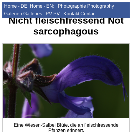
Home - DE:
Home - EN:
Photographie
Photography
Galerien
Galleries
PV
PV
Kontakt
Contact
Nicht fleischfressend
Not
sarcophagous
Eine Wiesen-Salbei Blüte, die an fleischfressende
Pfanzen erinnert.