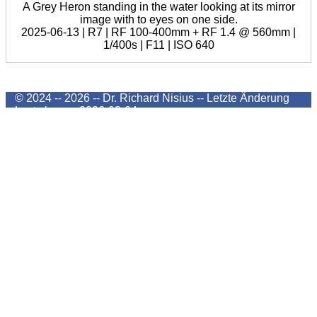
A Grey Heron standing in the water looking at its mirror
image with to eyes on one side.
2025-06-13 | R7 | RF 100-400mm + RF 1.4 @ 560mm |
1/400s | F11 | ISO 640
© 2024 -- 2026 -- Dr. Richard Nisius --
Letzte Änderung
Last change
2026-08-04