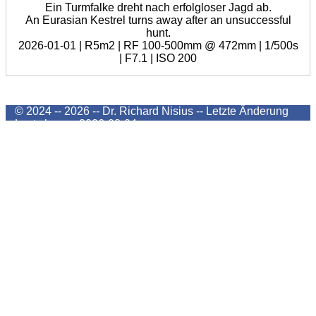
Ein Turmfalke dreht nach erfolgloser Jagd ab.
An Eurasian Kestrel turns away after an unsuccessful
hunt.
2026-01-01 | R5m2 | RF 100-500mm @ 472mm | 1/500s
| F7.1 | ISO 200
© 2024 -- 2026 -- Dr. Richard Nisius --
Letzte Änderung
Last change
2026-08-04