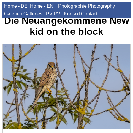
Home - DE:
Home - EN:
Photographie
Photography
Galerien
Galleries
PV
PV
Kontakt
Contact
Die Neuangekommene
New
kid on the block