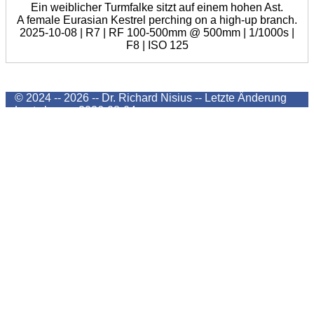
Ein weiblicher Turmfalke sitzt auf einem hohen Ast.
A female Eurasian Kestrel perching on a high-up branch.
2025-10-08 | R7 | RF 100-500mm @ 500mm | 1/1000s |
F8 | ISO 125
© 2024 -- 2026 -- Dr. Richard Nisius --
Letzte Änderung
Last change
2026-08-04