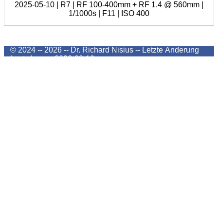
2025-05-10 | R7 | RF 100-400mm + RF 1.4 @ 560mm |
1/1000s | F11 | ISO 400
© 2024 -- 2026 -- Dr. Richard Nisius --
Letzte Änderung
Last change
2026-08-10