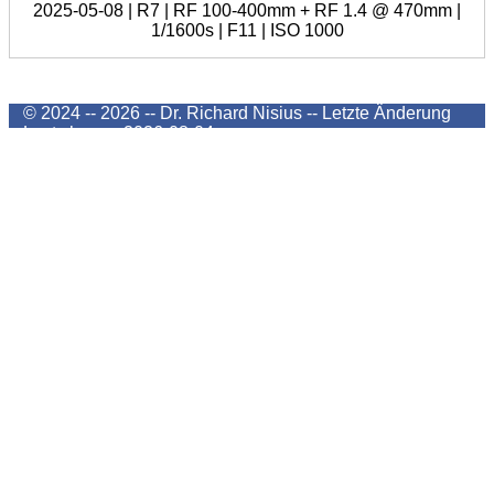
2025-05-08 | R7 | RF 100-400mm + RF 1.4 @ 470mm |
1/1600s | F11 | ISO 1000
© 2024 -- 2026 -- Dr. Richard Nisius --
Letzte Änderung
Last change
2026-08-04