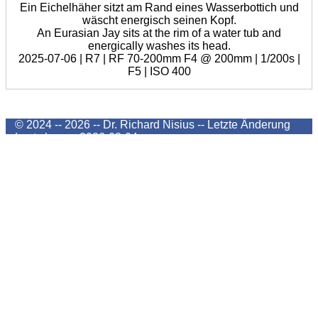
Ein Eichelhäher sitzt am Rand eines Wasserbottich und
wäscht energisch seinen Kopf.
An Eurasian Jay sits at the rim of a water tub and
energically washes its head.
2025-07-06 | R7 | RF 70-200mm F4 @ 200mm | 1/200s |
F5 | ISO 400
© 2024 -- 2026 -- Dr. Richard Nisius --
Letzte Änderung
Last change
2026-08-04