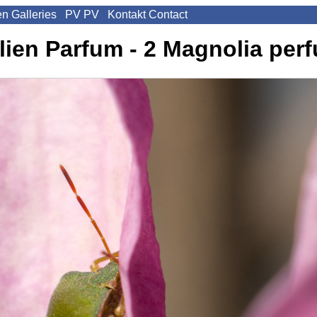
en
Galleries
PV
PV
Kontakt
Contact
ien Parfum - 2
Magnolia perf