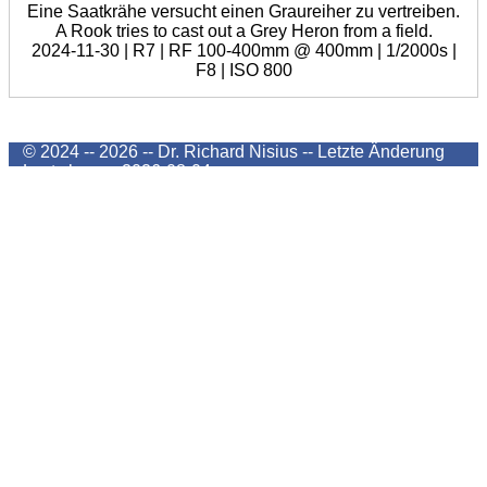
Eine Saatkrähe versucht einen Graureiher zu vertreiben.
A Rook tries to cast out a Grey Heron from a field.
2024-11-30 | R7 | RF 100-400mm @ 400mm | 1/2000s |
F8 | ISO 800
© 2024 -- 2026 -- Dr. Richard Nisius --
Letzte Änderung
Last change
2026-08-04