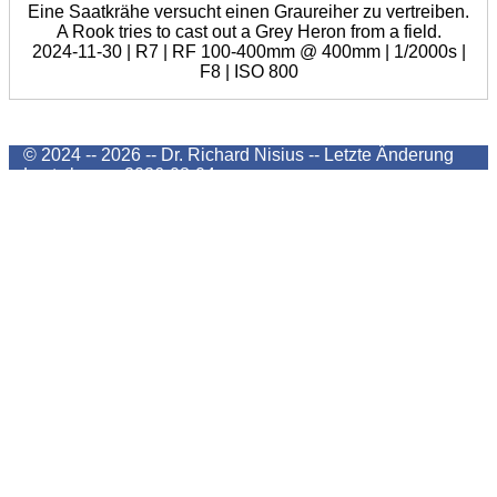
Eine Saatkrähe versucht einen Graureiher zu vertreiben.
A Rook tries to cast out a Grey Heron from a field.
2024-11-30 | R7 | RF 100-400mm @ 400mm | 1/2000s |
F8 | ISO 800
© 2024 -- 2026 -- Dr. Richard Nisius --
Letzte Änderung
Last change
2026-08-04