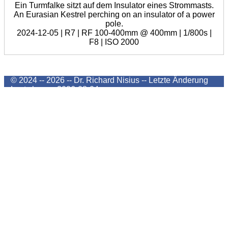
Ein Turmfalke sitzt auf dem Insulator eines Strommasts.
An Eurasian Kestrel perching on an insulator of a power
pole.
2024-12-05 | R7 | RF 100-400mm @ 400mm | 1/800s |
F8 | ISO 2000
© 2024 -- 2026 -- Dr. Richard Nisius --
Letzte Änderung
Last change
2026-08-04