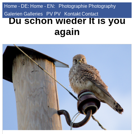
Home - DE:
Home - EN:
Photographie
Photography
Galerien
Galleries
PV
PV
Kontakt
Contact
Du schon wieder
It is you
again