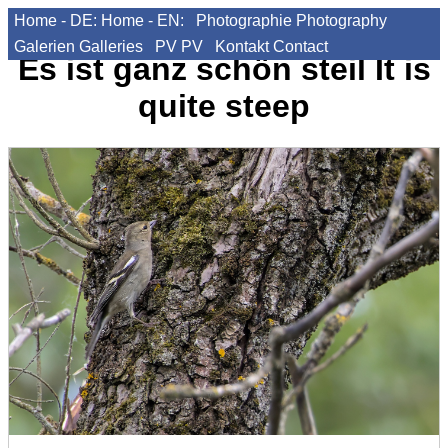
Home - DE:
Home - EN:
Photographie
Photography
Galerien
Galleries
PV
PV
Kontakt
Contact
Es ist ganz schön steil
It is
quite steep