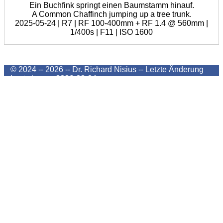
Ein Buchfink springt einen Baumstamm hinauf.
A Common Chaffinch jumping up a tree trunk.
2025-05-24 | R7 | RF 100-400mm + RF 1.4 @ 560mm |
1/400s | F11 | ISO 1600
© 2024 -- 2026 -- Dr. Richard Nisius --
Letzte Änderung
Last change
2026-08-04