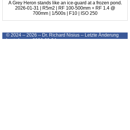
A Grey Heron stands like an ice-guard at a frozen pond.
2026-01-31 | R5m2 | RF 100-500mm + RF 1.4 @
700mm | 1/500s | F10 | ISO 250
© 2024 -- 2026 -- Dr. Richard Nisius --
Letzte Änderung
Last change
2026-08-04