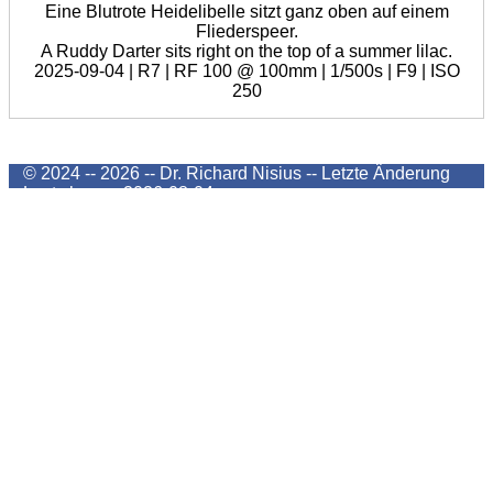
Eine Blutrote Heidelibelle sitzt ganz oben auf einem
Fliederspeer.
A Ruddy Darter sits right on the top of a summer lilac.
2025-09-04 | R7 | RF 100 @ 100mm | 1/500s | F9 | ISO
250
© 2024 -- 2026 -- Dr. Richard Nisius --
Letzte Änderung
Last change
2026-08-04