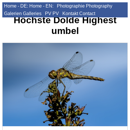
Home - DE:
Home - EN:
Photographie
Photography
Galerien
Galleries
PV
PV
Kontakt
Contact
Höchste Dolde
Highest
umbel