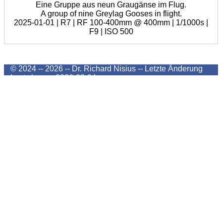
Eine Gruppe aus neun Graugänse im Flug.
A group of nine Greylag Gooses in flight.
2025-01-01 | R7 | RF 100-400mm @ 400mm | 1/1000s |
F9 | ISO 500
© 2024 -- 2026 -- Dr. Richard Nisius --
Letzte Änderung
Last change
2026-08-04