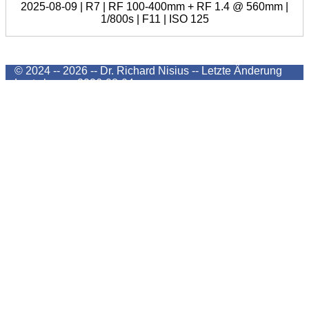
2025-08-09 | R7 | RF 100-400mm + RF 1.4 @ 560mm |
1/800s | F11 | ISO 125
© 2024 -- 2026 -- Dr. Richard Nisius --
Letzte Änderung
Last change
2026-08-04