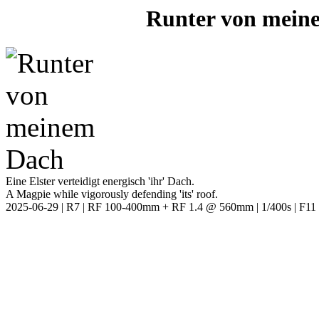
Runter von mei
Eine Elster verteidigt energisch 'ihr' Dach.
A Magpie while vigorously defending 'its' roof.
2025-06-29 | R7 | RF 100-400mm + RF 1.4 @ 560mm | 1/400s | F11 