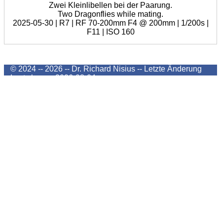
Zwei Kleinlibellen bei der Paarung.
Two Dragonflies while mating.
2025-05-30 | R7 | RF 70-200mm F4 @ 200mm | 1/200s |
F11 | ISO 160
© 2024 -- 2026 -- Dr. Richard Nisius --
Letzte Änderung
Last change
2026-08-04