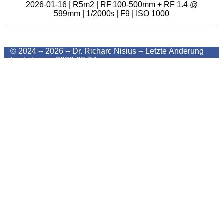
2026-01-16 | R5m2 | RF 100-500mm + RF 1.4 @
599mm | 1/2000s | F9 | ISO 1000
© 2024 -- 2026 -- Dr. Richard Nisius --
Letzte Änderung
Last change
2026-08-04