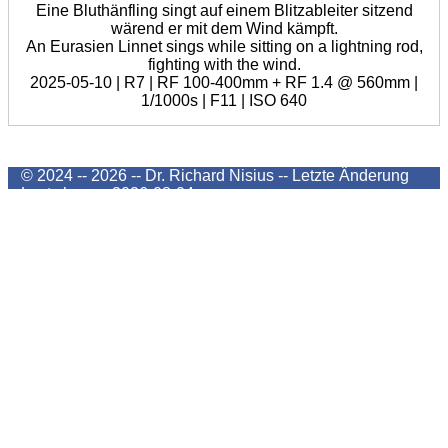
Eine Bluthänfling singt auf einem Blitzableiter sitzend
wärend er mit dem Wind kämpft.
An Eurasien Linnet sings while sitting on a lightning rod,
fighting with the wind.
2025-05-10 | R7 | RF 100-400mm + RF 1.4 @ 560mm |
1/1000s | F11 | ISO 640
© 2024 -- 2026 -- Dr. Richard Nisius --
Letzte Änderung
Last change
2026-08-04