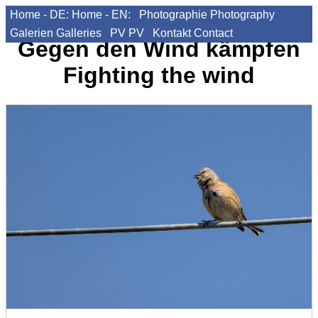
Home - DE:
Home - EN:
Photographie
Photography
Galerien
Galleries
PV
PV
Kontakt
Contact
Gegen den Wind kämpfen
Fighting the wind