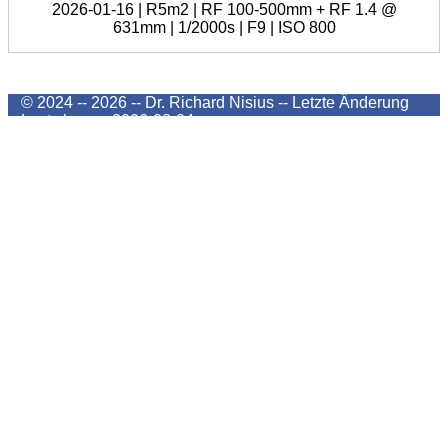
2026-01-16 | R5m2 | RF 100-500mm + RF 1.4 @
631mm | 1/2000s | F9 | ISO 800
© 2024 -- 2026 -- Dr. Richard Nisius --
Letzte Änderung
Last change
2026-08-04