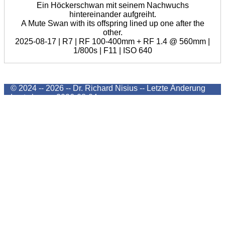
Ein Höckerschwan mit seinem Nachwuchs
hintereinander aufgreiht.
A Mute Swan with its offspring lined up one after the
other.
2025-08-17 | R7 | RF 100-400mm + RF 1.4 @ 560mm |
1/800s | F11 | ISO 640
© 2024 -- 2026 -- Dr. Richard Nisius --
Letzte Änderung
Last change
2026-08-04