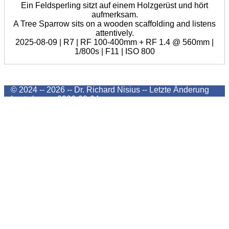
Ein Feldsperling sitzt auf einem Holzgerüst und hört
aufmerksam.
A Tree Sparrow sits on a wooden scaffolding and listens
attentively.
2025-08-09 | R7 | RF 100-400mm + RF 1.4 @ 560mm |
1/800s | F11 | ISO 800
© 2024 -- 2026 -- Dr. Richard Nisius --
Letzte Änderung
Last change
2026-08-04